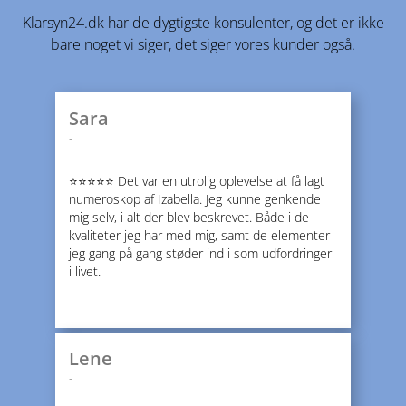
Klarsyn24.dk har de dygtigste konsulenter, og det er ikke
bare noget vi siger, det siger vores kunder også.
Sara
-
⭐️⭐️⭐️⭐️⭐️ Det var en utrolig oplevelse at få lagt
numeroskop af Izabella. Jeg kunne genkende
mig selv, i alt der blev beskrevet. Både i de
kvaliteter jeg har med mig, samt de elementer
jeg gang på gang støder ind i som udfordringer
i livet.
Lene
-