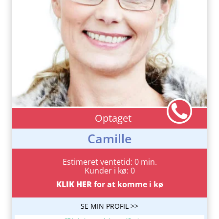
Optaget
Camille
Estimeret ventetid: 0 min.
Kunder i kø: 0
KLIK HER
for at komme i kø
SE MIN PROFIL >>