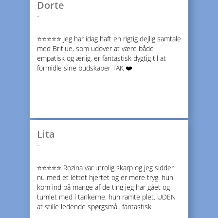
Dorte
-
⭐️⭐️⭐️⭐️⭐️ Jeg har idag haft en rigtig dejlig samtale
med Britlue, som udover at være både
empatisk og ærlig, er fantastisk dygtig til at
formidle sine budskaber TAK ❤️
Lita
-
⭐️⭐️⭐️⭐️⭐️ Rozina var utrolig skarp og jeg sidder
nu med et lettet hjertet og er mere tryg. hun
kom ind på mange af de ting jeg har gået og
tumlet med i tankerne. hun ramte plet. UDEN
at stille ledende spørgsmål. fantastisk.