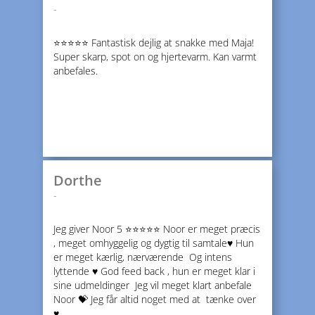
-
⭐️⭐️⭐️⭐️⭐️ Fantastisk dejlig at snakke med Maja!
Super skarp, spot on og hjertevarm. Kan varmt
anbefales.
Dorthe
-
Jeg giver Noor 5 ⭐️⭐️⭐️⭐️⭐️ Noor er meget præcis
, meget omhyggelig og dygtig til samtale♥️ Hun
er meget kærlig, nærværende Og intens
lyttende ♥️ God feed back , hun er meget klar i
sine udmeldinger Jeg vil meget klart anbefale
Noor 💝 Jeg får altid noget med at tænke over
♥️