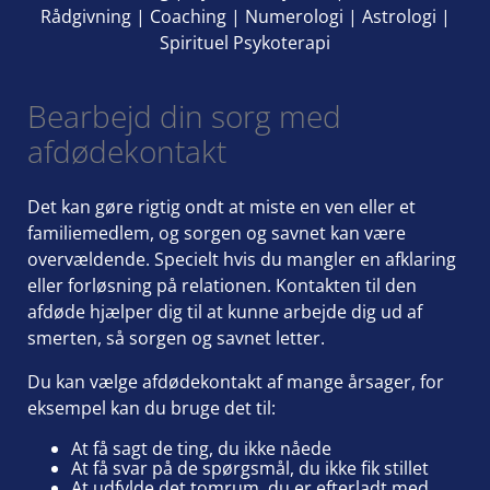
Rådgivning
|
Coaching
|
Numerologi
|
Astrologi
|
Spirituel Psykoterapi
Bearbejd din sorg med
afdødekontakt
Det kan gøre rigtig ondt at miste en ven eller et
familiemedlem, og sorgen og savnet kan være
overvældende. Specielt hvis du mangler en afklaring
eller forløsning på relationen. Kontakten til den
afdøde hjælper dig til at kunne arbejde dig ud af
smerten, så sorgen og savnet letter.
Du kan vælge afdødekontakt af mange årsager, for
eksempel kan du bruge det til:
At få sagt de ting, du ikke nåede
At få svar på de spørgsmål, du ikke fik stillet
At udfylde det tomrum, du er efterladt med