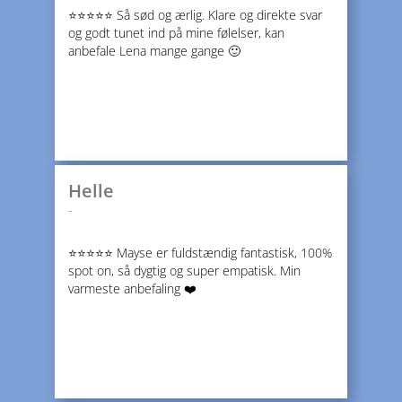
⭐️⭐️⭐️⭐️⭐️ Så sød og ærlig. Klare og direkte svar
og godt tunet ind på mine følelser, kan
anbefale Lena mange gange 🙂
Helle
-
⭐️⭐️⭐️⭐️⭐️ Mayse er fuldstændig fantastisk, 100%
spot on, så dygtig og super empatisk. Min
varmeste anbefaling ❤️