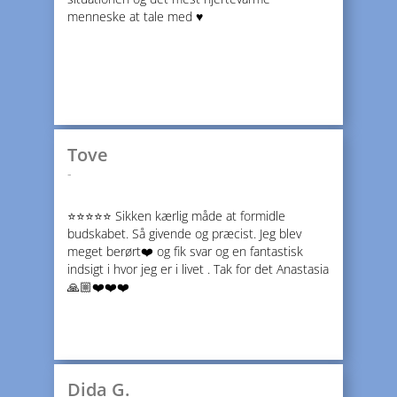
menneske at tale med ♥️
Tove
-
⭐️⭐️⭐️⭐️⭐️ Sikken kærlig måde at formidle
budskabet. Så givende og præcist. Jeg blev
meget berørt❤️ og fik svar og en fantastisk
indsigt i hvor jeg er i livet . Tak for det Anastasia
🙏🏼❤️❤️❤️
Dida G.