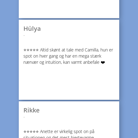
Hülya
-
⭐️⭐️⭐️⭐️⭐️ Altid skønt at tale med Camilla, hun er
spot on hver gang og har en mega stærk
nærvær og intuition, kan varmt anbefale ❤️
Rikke
-
⭐️⭐️⭐️⭐️⭐️ Anette er virkelig spot on på
situationen og det mest hjertevarme