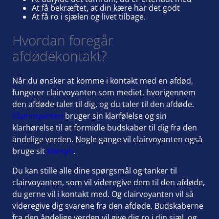
At få bekræftet, at din kære har det godt
At få ro i sjælen og livet tilbage.
Hvordan foregår
afdødekontakt?
Når du ønsker at komme i kontakt med en afdød,
fungerer clairvoyanten som mediet, hvorigennem
den afdøde taler til dig, og du taler til den afdøde.
Clairvoyanten
bruger sin klarfølelse og sin
klarhørelse til at formidle budskaber til dig fra den
åndelige verden. Nogle gange vil clairvoyanten også
bruge sit
klarsyn
.
Du kan stille alle dine spørgsmål og tanker til
clairvoyanten, som vil videregive dem til den afdøde,
du gerne vil i kontakt med. Og clairvoyanten vil så
videregive dig svarene fra den afdøde. Budskaberne
fra den åndelige verden vil give dig ro i din sjæl, og