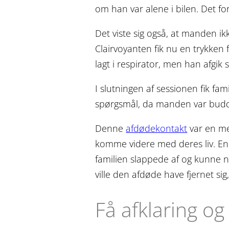
om han var alene i bilen. Det 
Det viste sig også, at manden i
Clairvoyanten fik nu en trykke
lagt i respirator, men han afgik
I slutningen af sessionen fik fam
spørgsmål, da manden var budd
Denne
afdødekontakt
var en meg
komme videre med deres liv. Ene
familien slappede af og kunne 
ville den afdøde have fjernet si
Få afklaring o