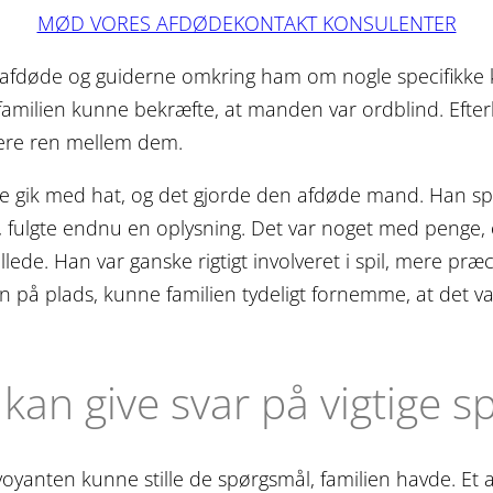
MØD VORES AFDØDEKONTAKT KONSULENTER
 afdøde og guiderne omkring ham om nogle specifikke k
 familien kunne bekræfte, at manden var ordblind. Ef
mere ren mellem dem.
gik med hat, og det gjorde den afdøde mand. Han spill
eb, fulgte endnu en oplysning. Det var noget med penge
ede. Han var ganske rigtigt involveret i spil, mere præ
n på plads, kunne familien tydeligt fornemme, at det 
kan give svar på vigtige 
airvoyanten kunne stille de spørgsmål, familien havde. Et