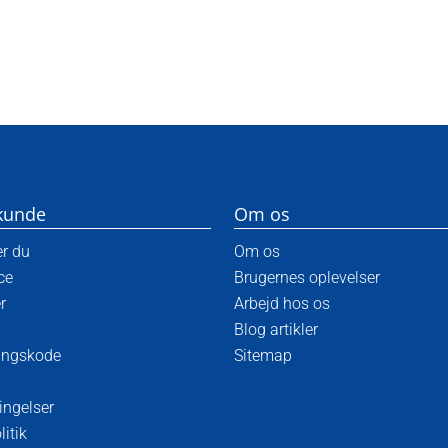
kunde
Om os
er du
Om os
ce
Brugernes oplevelser
r
Arbejd hos os
Blog artikler
angskode
Sitemap
ingelser
litik