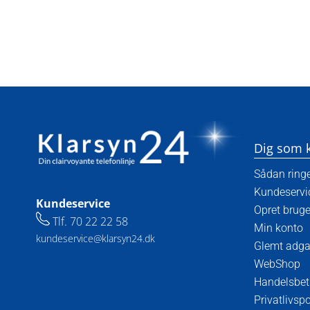
Dig som 
Sådan ring
Kundeservi
Kundeservice
Opret bruge
Tlf.
70 22 22 58
Min konto
kundeservice@klarsyn24.dk
Glemt adg
WebShop
Handelsbet
Privatlivspo