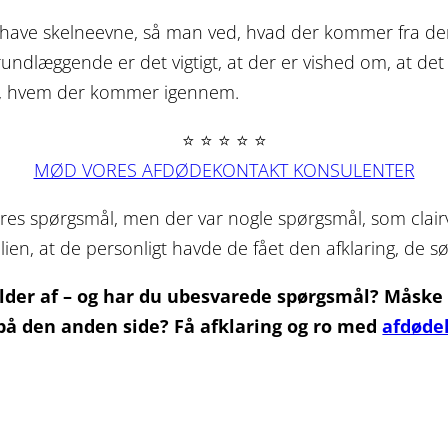
at have skelneevne, så man ved, hvad der kommer fra d
ndlæggende er det vigtigt, at der er vished om, at det er
ove, hvem der kommer igennem.
⭐ ⭐ ⭐ ⭐ ⭐
MØD VORES AFDØDEKONTAKT KONSULENTER
eres spørgsmål, men der var nogle spørgsmål, som clair
lien, at de personligt havde de fået den afklaring, de sø
lder af – og har du ubesvarede spørgsmål? Måske 
på den anden side? Få afklaring og ro med
afdøde