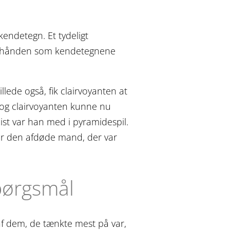
endetegn. Et tydeligt
terhånden som kendetegnene
ede også, fik clairvoyanten at
, og clairvoyanten kunne nu
cist var han med i pyramidespil.
var den afdøde mand, der var
spørgsmål
 af dem, de tænkte mest på var,