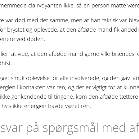
fornemmede clairvoyanten ikke, så en person måtte vær
kke var død med det samme, men at han faktisk var ble
n for brystet og oplevede, at den afdøde mand fik ånd
 senere ved døden.
ilien at vide, at den afdøde mand gerne ville brændes, o
hist.
et smuk oplevelse for alle involverede, og den gav famil
rgien i kontakten var ren, og det er vigtigt for at ku
nikke genkendende til tingene, kom den afdøde tættere
g, hvis ikke energien havde været ren.
g svar på spørgsmål med 