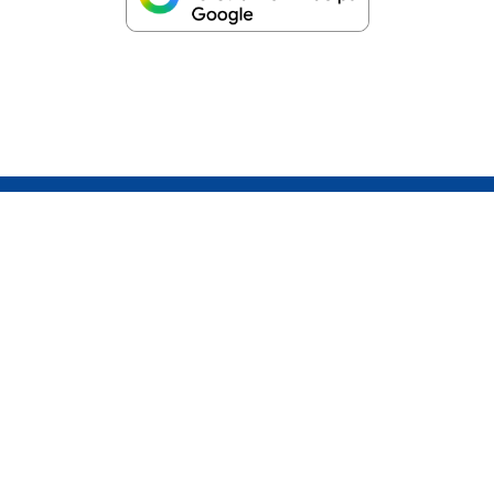
Kundeservice
Tlf.
70 22 22 58
kundeservice@klarsyn24.dk
Dig som kunde
Sådan ringer du