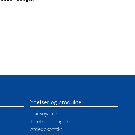
Ydelser og produkter
Clairvoyance
Tarotkort – englekort
Afdødekontakt​