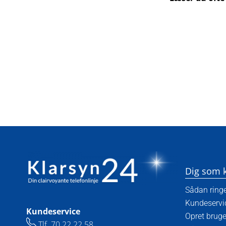
Dig som 
Sådan ring
Kundeservi
Kundeservice
Opret bruge
Tlf.
70 22 22 58