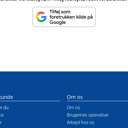
kunde
Om os
er du
Om os
ce
Brugernes oplevelser
r
Arbejd hos os