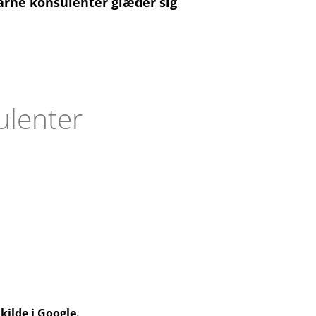
farne konsulenter glæder sig
ulenter
kilde i Google.