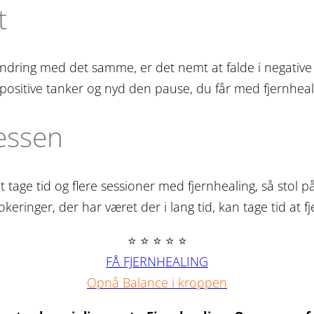
t
dring med det samme, er det nemt at falde i negative 
de positive tanker og nyd den pause, du får med fjernhea
cessen
t tage tid og flere sessioner med fjernhealing, så stol 
eringer, der har været der i lang tid, kan tage tid at fj
⭐ ⭐ ⭐ ⭐ ⭐
FÅ FJERNHEALING
Opnå Balance i kroppen