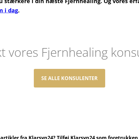
 du stærkere i din næste Fjernhealing. Og vores er
 i dag
.
t vores Fjernhealing kons
SE ALLE KONSULENTER
artikler fra Klarsyn24? Tilføj Klarsyn24 som foretrukken 