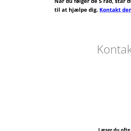
Når du følger de 5 råd, står
til at hjælpe dig.
Kontakt dem
Kontak
Læser du ofte 