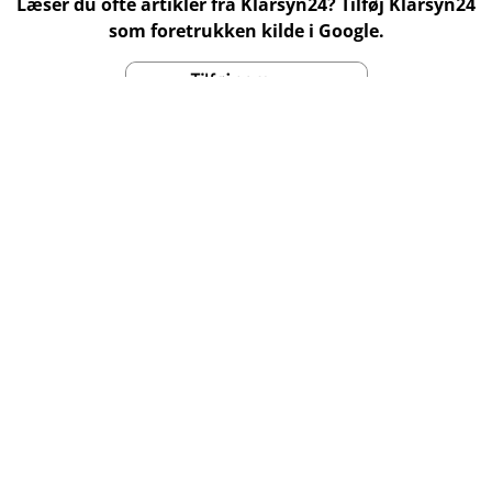
Læser du ofte artikler fra Klarsyn24? Tilføj Klarsyn24
som foretrukken kilde i Google.
Kundeservice
Tlf.
70 22 22 58
kundeservice@klarsyn24.dk