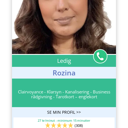
Ledig
Rozina
Clairvoyance - Klarsyn - Kanalisering - Business
rådgivning - Tarotkort – englekort
SE MIN PROFIL >>
27 kr/minut - minimum 15 minutter
(308)